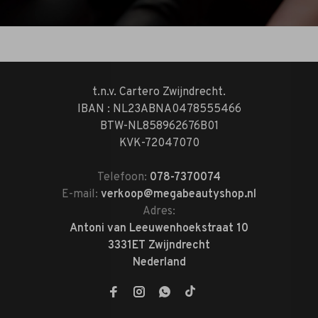
t.n.v. Cartero Zwijndrecht.
IBAN : NL23ABNA0478555466
BTW-NL858962676B01
KVK-72047070
Telefoon:
078-7370074
E-mail:
verkoop@megabeautyshop.nl
Adres:
Antoni van Leeuwenhoekstraat 10
3331ET Zwijndrecht
Nederland