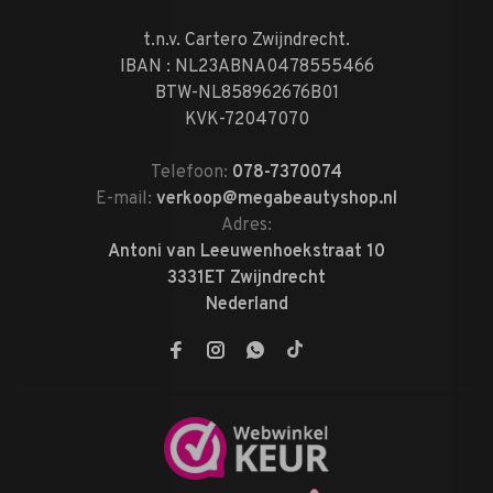
t.n.v. Cartero Zwijndrecht.
IBAN : NL23ABNA0478555466
BTW-NL858962676B01
KVK-72047070
Telefoon:
078-7370074
E-mail:
verkoop@megabeautyshop.nl
Adres:
Antoni van Leeuwenhoekstraat 10
3331ET Zwijndrecht
Nederland