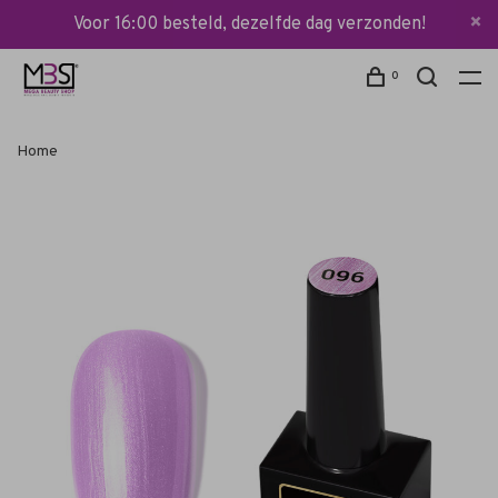
Voor 16:00 besteld, dezelfde dag verzonden!
0
Home