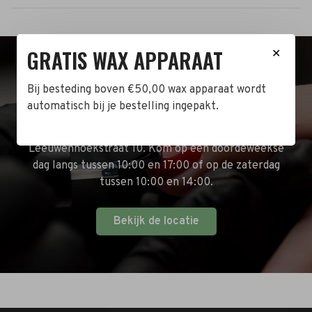
GRATIS WAX APPARAAT
✕
BEZOEK DE WINKEL!
Bij besteding boven €50,00 wax apparaat wordt
automatisch bij je bestelling ingepakt.
Naast de online shop hebben wij ook een fysieke
winkel in Zwijndrecht! Het adres is: Antoni van
Leeuwenhoekstraat 10. Kom op een doordeweekse
dag langs tussen 10:00 en 17:00 of op de zaterdag
tussen 10:00 en 14:00.
Bekijk de locatie