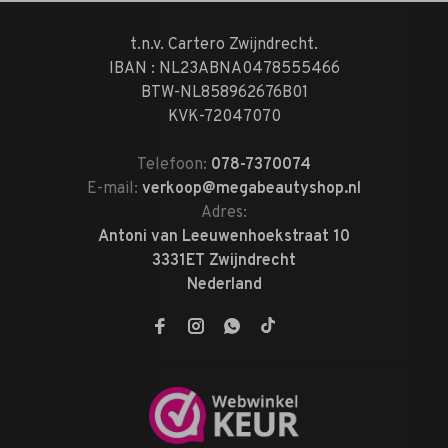
t.n.v. Cartero Zwijndrecht.
IBAN : NL23ABNA0478555466
BTW-NL858962676B01
KVK-72047070
Telefoon:
078-7370074
E-mail:
verkoop@megabeautyshop.nl
Adres:
Antoni van Leeuwenhoekstraat 10
3331ET Zwijndrecht
Nederland