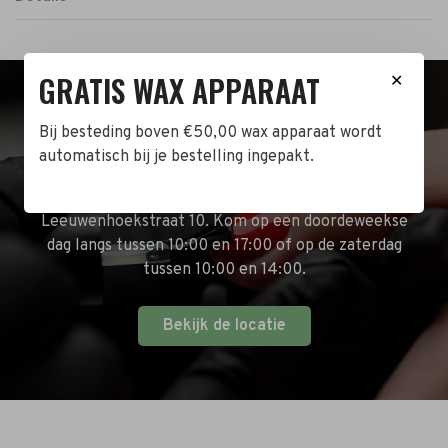
GRATIS WAX APPARAAT
✕
BEZOEK DE WINKEL!
Bij besteding boven €50,00 wax apparaat wordt
automatisch bij je bestelling ingepakt.
Naast de online shop hebben wij ook een fysieke
winkel in Zwijndrecht! Het adres is: Antoni van
Leeuwenhoekstraat 10. Kom op een doordeweekse
dag langs tussen 10:00 en 17:00 of op de zaterdag
tussen 10:00 en 14:00.
Bekijk de locatie