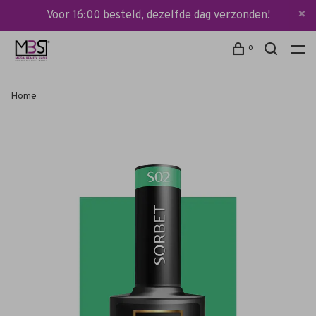
Voor 16:00 besteld, dezelfde dag verzonden!
0
Home