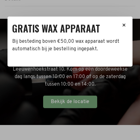
GRATIS WAX APPARAAT
✕
BEZOEK DE WINKEL!
Bij besteding boven €50,00 wax apparaat wordt
automatisch bij je bestelling ingepakt.
Naast de online shop hebben wij ook een fysieke
winkel in Zwijndrecht! Het adres is: Antoni van
Leeuwenhoekstraat 10. Kom op een doordeweekse
dag langs tussen 10:00 en 17:00 of op de zaterdag
tussen 10:00 en 14:00.
Bekijk de locatie