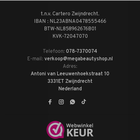
t.n.v. Cartero Zwijndrecht.
IBAN : NL23ABNA0478555466
BTW-NL858962676B01
KVK-72047070
Telefoon:
078-7370074
E-mail:
verkoop@megabeautyshop.nl
Adres:
Antoni van Leeuwenhoekstraat 10
3331ET Zwijndrecht
Nederland