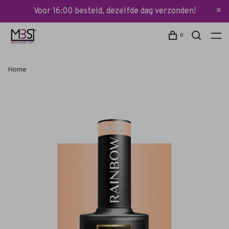
Voor 16:00 besteld, dezelfde dag verzonden!
0
Home