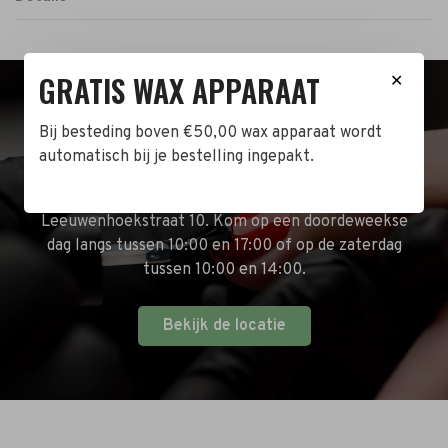
GRATIS WAX APPARAAT
✕
BEZOEK DE WINKEL!
Bij besteding boven €50,00 wax apparaat wordt
automatisch bij je bestelling ingepakt.
Naast de online shop hebben wij ook een fysieke
winkel in Zwijndrecht! Het adres is: Antoni van
Leeuwenhoekstraat 10. Kom op een doordeweekse
dag langs tussen 10:00 en 17:00 of op de zaterdag
tussen 10:00 en 14:00.
Bekijk de locatie