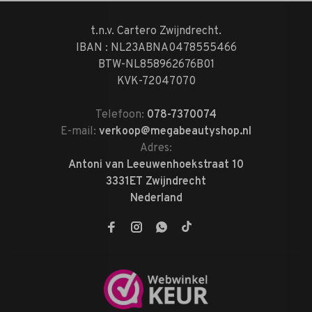
t.n.v. Cartero Zwijndrecht.
IBAN : NL23ABNA0478555466
BTW-NL858962676B01
KVK-72047070
Telefoon:
078-7370074
E-mail:
verkoop@megabeautyshop.nl
Adres:
Antoni van Leeuwenhoekstraat 10
3331ET Zwijndrecht
Nederland