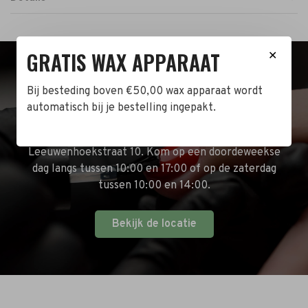
GRATIS WAX APPARAAT
✕
BEZOEK DE WINKEL!
Bij besteding boven €50,00 wax apparaat wordt
automatisch bij je bestelling ingepakt.
Naast de online shop hebben wij ook een fysieke
winkel in Zwijndrecht! Het adres is: Antoni van
Leeuwenhoekstraat 10. Kom op een doordeweekse
dag langs tussen 10:00 en 17:00 of op de zaterdag
tussen 10:00 en 14:00.
Bekijk de locatie