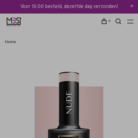
Voor 16:00 besteld, dezelfde dag verzonden!
0
Home