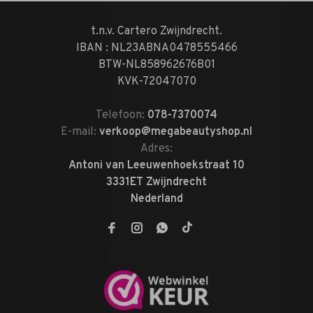
t.n.v. Cartero Zwijndrecht.
IBAN : NL23ABNA0478555466
BTW-NL858962676B01
KVK-72047070
Telefoon:
078-7370074
E-mail:
verkoop@megabeautyshop.nl
Adres:
Antoni van Leeuwenhoekstraat 10
3331ET Zwijndrecht
Nederland