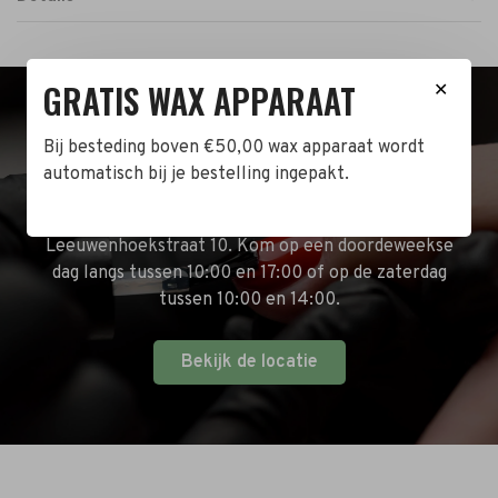
GRATIS WAX APPARAAT
✕
BEZOEK DE WINKEL!
Bij besteding boven €50,00 wax apparaat wordt
automatisch bij je bestelling ingepakt.
Naast de online shop hebben wij ook een fysieke
winkel in Zwijndrecht! Het adres is: Antoni van
Leeuwenhoekstraat 10. Kom op een doordeweekse
dag langs tussen 10:00 en 17:00 of op de zaterdag
tussen 10:00 en 14:00.
Bekijk de locatie