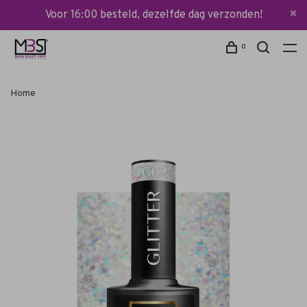
Voor 16:00 besteld, dezelfde dag verzonden!
0
Home