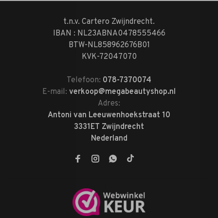
t.n.v. Cartero Zwijndrecht.
IBAN : NL23ABNA0478555466
BTW-NL858962676B01
KVK-72047070
Telefoon:
078-7370074
E-mail:
verkoop@megabeautyshop.nl
Adres:
Antoni van Leeuwenhoekstraat 10
3331ET Zwijndrecht
Nederland