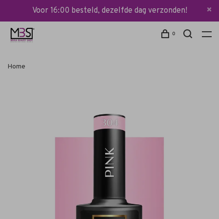
Voor 16:00 besteld, dezelfde dag verzonden!
0
Home