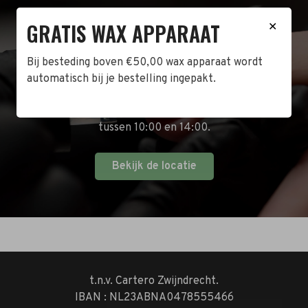
GRATIS WAX APPARAAT
BEZOEK DE WINKEL!
✕
Naast de online shop hebben wij ook een fysieke
Bij besteding boven €50,00 wax apparaat wordt
winkel in Zwijndrecht! Het adres is: Antoni van
automatisch bij je bestelling ingepakt.
Leeuwenhoekstraat 10. Kom op een doordeweekse
dag langs tussen 10:00 en 17:00 of op de zaterdag
tussen 10:00 en 14:00.
Bekijk de locatie
t.n.v. Cartero Zwijndrecht.
IBAN : NL23ABNA0478555466