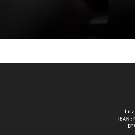
t.n.v
IBAN :
BT