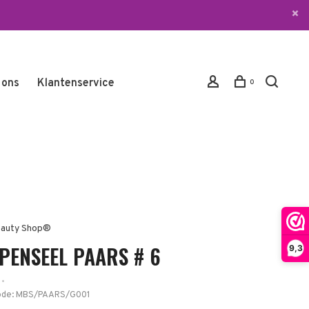
 ons
Klantenservice
0
auty Shop®
-PENSEEL PAARS # 6
9,3
•
ode:
MBS/PAARS/G001