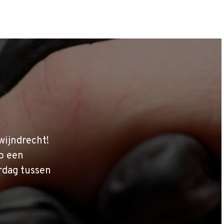
wijndrecht!
p een
rdag tussen