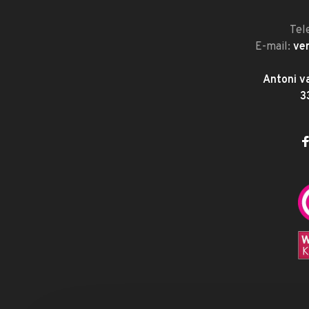
Tel
E-mail:
ve
Antoni v
3