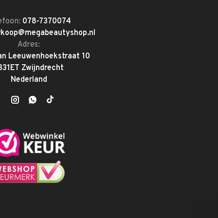
efoon:
078-7370074
rkoop@megabeautyshop.nl
Adres:
an Leeuwenhoekstraat 10
331ET Zwijndrecht
Nederland