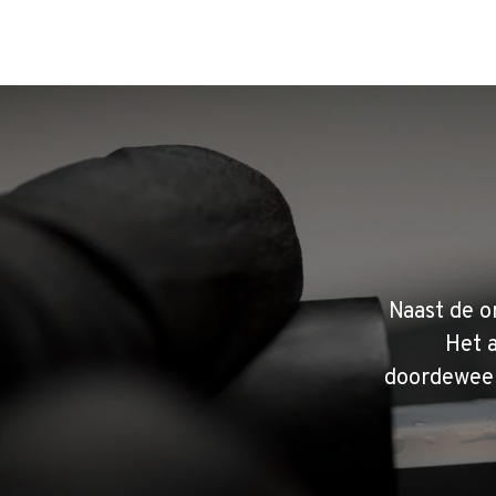
Naast de o
Het 
doordeweek