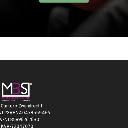
. Cartero Zwijndrecht.
 NL23ABNA0478555466
W-NL858962676B01
KVK-72047070