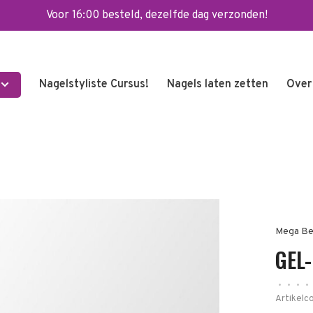
Voor 16:00 besteld, dezelfde dag verzonden!
Nagelstyliste Cursus!
Nagels laten zetten
Over
Mega Be
GEL
•
•
•
•
Artikelc