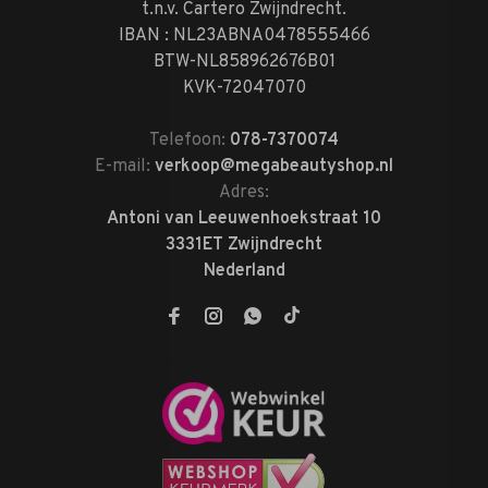
t.n.v. Cartero Zwijndrecht.
IBAN : NL23ABNA0478555466
BTW-NL858962676B01
KVK-72047070
Telefoon:
078-7370074
E-mail:
verkoop@megabeautyshop.nl
Adres:
Antoni van Leeuwenhoekstraat 10
3331ET Zwijndrecht
Nederland