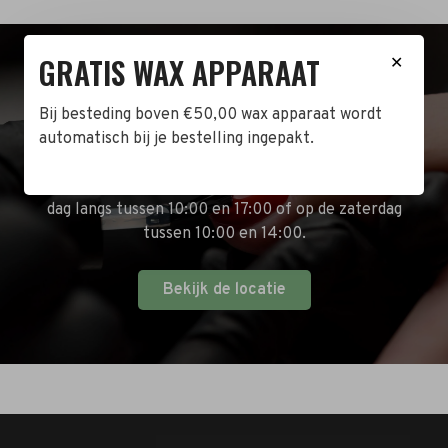
GRATIS WAX APPARAAT
✕
BEZOEK DE WINKEL!
Bij besteding boven €50,00 wax apparaat wordt
Naast de online shop hebben wij ook een fysieke
automatisch bij je bestelling ingepakt.
winkel in Zwijndrecht! Het adres is: Antoni van
Leeuwenhoekstraat 10. Kom op een doordeweekse
dag langs tussen 10:00 en 17:00 of op de zaterdag
tussen 10:00 en 14:00.
Bekijk de locatie