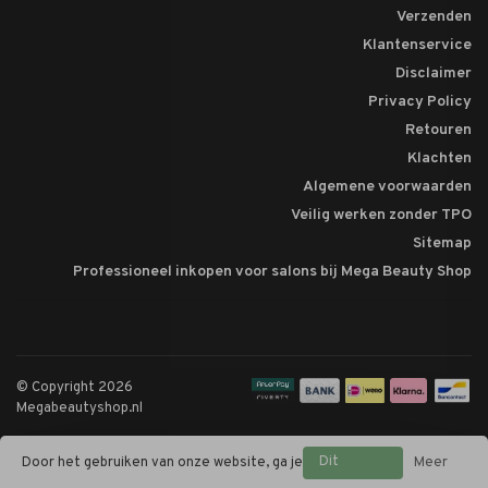
Verzenden
Klantenservice
Disclaimer
Privacy Policy
Retouren
Klachten
Algemene voorwaarden
Veilig werken zonder TPO
Sitemap
Professioneel inkopen voor salons bij Mega Beauty Shop
© Copyright 2026
Megabeautyshop.nl
Dit
Door het gebruiken van onze website, ga je
Meer