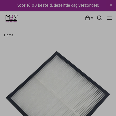
Voor 16:00 besteld, dezelfde dag verzonden!
0
Home