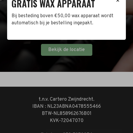
GRATIS WAX APPARAAT
✕
Naast de online shop hebben wij ook een fysieke
winkel in Zwijndrecht! Het adres is: Antoni van
Bij besteding boven €50,00 wax apparaat wordt
Leeuwenhoekstraat 10. Kom op een doordeweekse
automatisch bij je bestelling ingepakt.
dag langs tussen 10:00 en 17:00 of op de zaterdag
tussen 10:00 en 14:00.
Bekijk de locatie
t.n.v. Cartero Zwijndrecht.
IBAN : NL23ABNA0478555466
BTW-NL858962676B01
KVK-72047070