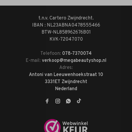
t.n.v. Cartero Zwijndrecht.
IBAN : NL23ABNA0478555466
BTW-NL858962676B01
KVK-72047070
Telefoon:
078-7370074
E-mail:
verkoop@megabeautyshop.nl
Adres:
Antoni van Leeuwenhoekstraat 10
3331ET Zwijndrecht
Nederland