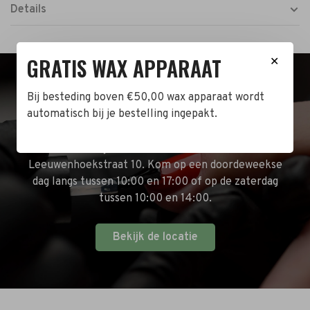
Details
GRATIS WAX APPARAAT
✕
BEZOEK DE WINKEL!
Bij besteding boven €50,00 wax apparaat wordt
automatisch bij je bestelling ingepakt.
Naast de online shop hebben wij ook een fysieke
winkel in Zwijndrecht! Het adres is: Antoni van
Leeuwenhoekstraat 10. Kom op een doordeweekse
dag langs tussen 10:00 en 17:00 of op de zaterdag
tussen 10:00 en 14:00.
Bekijk de locatie