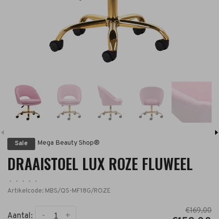
Mega Beauty Shop®
Sale
DRAAISTOEL LUX ROZE FLUWEEL
•
•
•
•
•
Artikelcode:
MBS/QS-MF18G/ROZE
€169,00
-
+
Aantal: