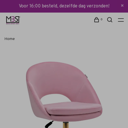
Voor 16:00 besteld, dezelfde dag verzonden!
0
Home