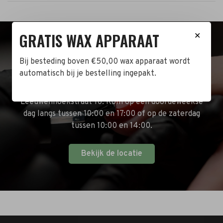
GRATIS WAX APPARAAT
✕
BEZOEK DE WINKEL!
Bij besteding boven €50,00 wax apparaat wordt
automatisch bij je bestelling ingepakt.
Naast de online shop hebben wij ook een fysieke
winkel in Zwijndrecht! Het adres is: Antoni van
Leeuwenhoekstraat 10. Kom op een doordeweekse
dag langs tussen 10:00 en 17:00 of op de zaterdag
tussen 10:00 en 14:00.
Bekijk de locatie