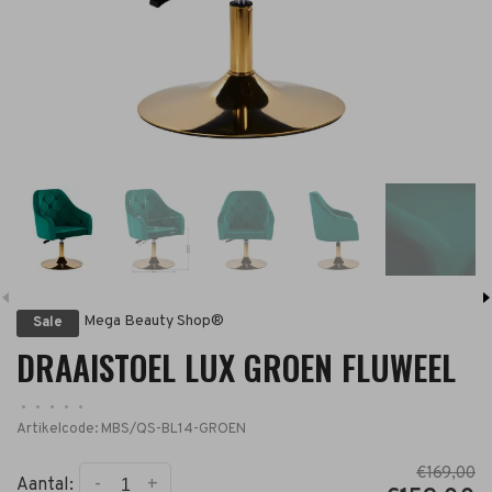
Mega Beauty Shop®
Sale
DRAAISTOEL LUX GROEN FLUWEEL
•
•
•
•
•
Artikelcode:
MBS/QS-BL14-GROEN
€169,00
-
+
Aantal: