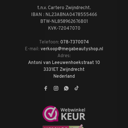
t.n.v. Cartero Zwijndrecht.
IBAN : NL23ABNA0478555466
BTW-NL858962676B01
KVK-72047070
Telefoon:
078-7370074
E-mail:
verkoop@megabeautyshop.nl
Adres:
Antoni van Leeuwenhoekstraat 10
3331ET Zwijndrecht
Nederland