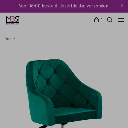
Voor 16:00 besteld, dezelfde dag verzonden!
0
Home