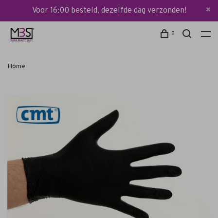
Voor 16:00 besteld, dezelfde dag verzonden!
0
Home