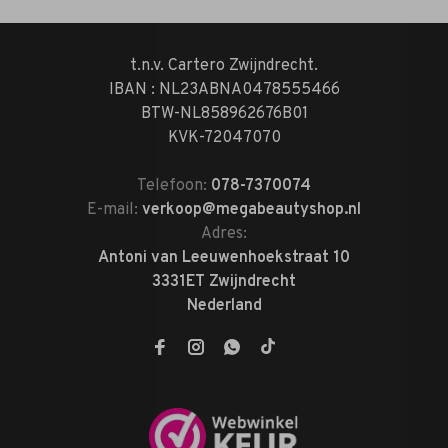
t.n.v. Cartero Zwijndrecht.
IBAN : NL23ABNA0478555466
BTW-NL858962676B01
KVK-72047070
Telefoon:
078-7370074
E-mail:
verkoop@megabeautyshop.nl
Adres:
Antoni van Leeuwenhoekstraat 10
3331ET Zwijndrecht
Nederland