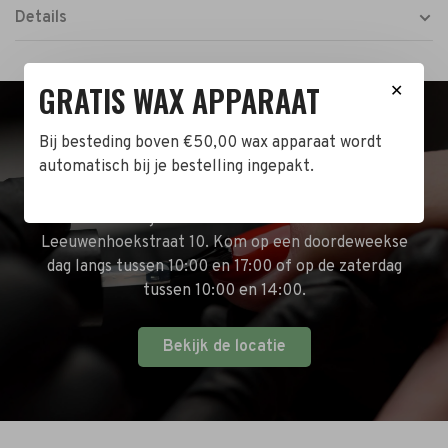
Details
GRATIS WAX APPARAAT
✕
BEZOEK DE WINKEL!
Bij besteding boven €50,00 wax apparaat wordt
automatisch bij je bestelling ingepakt.
Naast de online shop hebben wij ook een fysieke
winkel in Zwijndrecht! Het adres is: Antoni van
Leeuwenhoekstraat 10. Kom op een doordeweekse
dag langs tussen 10:00 en 17:00 of op de zaterdag
tussen 10:00 en 14:00.
Bekijk de locatie