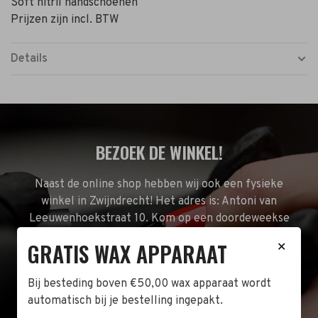
Soft nitril handschoenen
Prijzen zijn incl. BTW
Details
BEZOEK DE WINKEL!
Naast de online shop hebben wij ook een fysieke
winkel in Zwijndrecht! Het adres is: Antoni van
Leeuwenhoekstraat 10. Kom op een doordeweekse
dag langs tussen 10:00 en 17:00 of op de zaterdag
GRATIS WAX APPARAAT
✕
tussen 10:00 en 14:00.
Bij besteding boven €50,00 wax apparaat wordt
Bekijk de locatie
automatisch bij je bestelling ingepakt.