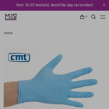
Voor 16:00 besteld, dezelfde dag verzonden!
0
Home