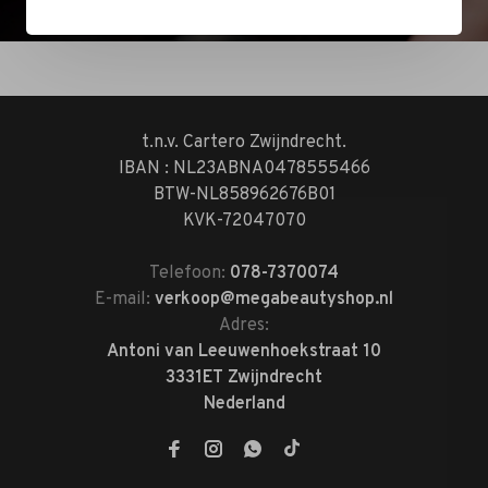
t.n.v. Cartero Zwijndrecht.
IBAN : NL23ABNA0478555466
BTW-NL858962676B01
KVK-72047070
Telefoon:
078-7370074
E-mail:
verkoop@megabeautyshop.nl
Adres:
Antoni van Leeuwenhoekstraat 10
3331ET Zwijndrecht
Nederland