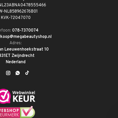
 NL23ABNA0478555466
W-NL858962676B01
KVK-72047070
efoon:
078-7370074
rkoop@megabeautyshop.nl
Adres:
an Leeuwenhoekstraat 10
331ET Zwijndrecht
Nederland