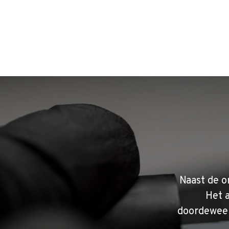
Naast de o
Het 
doordeweek