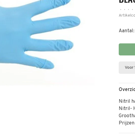
•
•
•
•
Artikelc
Aantal:
Voor 
Overzi
Nitril 
Nitril-
Grooth
Prijzen