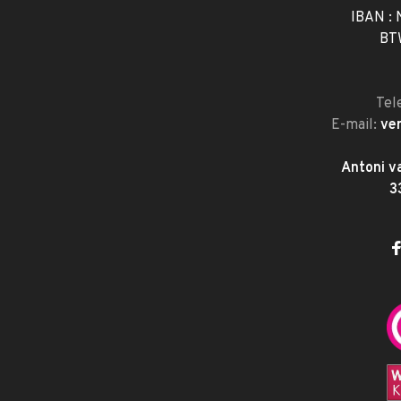
IBAN :
BT
Tel
E-mail:
ve
Antoni v
3