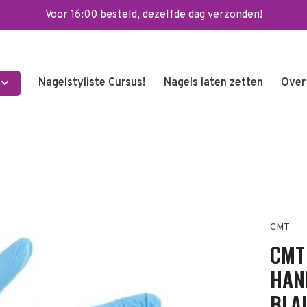
Voor 16:00 besteld, dezelfde dag verzonden!
Nagelstyliste Cursus!
Nagels laten zetten
Over
CMT
CMT
HAN
BLA