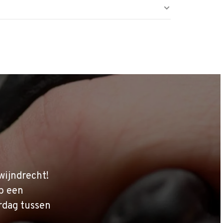
wijndrecht!
p een
rdag tussen