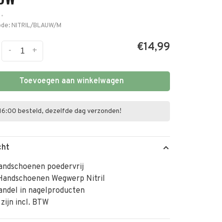
•
ode:
NITRIL/BLAUW/M
€14,99
-
+
Toevoegen aan winkelwagen
16:00 besteld, dezelfde dag verzonden!
cht
handschoenen poedervrij
 Handschoenen Wegwerp Nitril
andel in nagelproducten
 zijn incl. BTW