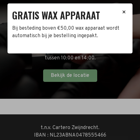
GRATIS WAX APPARAAT
BEZOEK DE WINKEL!
✕
Naast de online shop hebben wij ook een fysieke
Bij besteding boven €50,00 wax apparaat wordt
winkel in Zwijndrecht! Het adres is: Antoni van
automatisch bij je bestelling ingepakt.
Leeuwenhoekstraat 10. Kom op een doordeweekse
dag langs tussen 10:00 en 17:00 of op de zaterdag
tussen 10:00 en 14:00.
Bekijk de locatie
t.n.v. Cartero Zwijndrecht.
IBAN : NL23ABNA0478555466