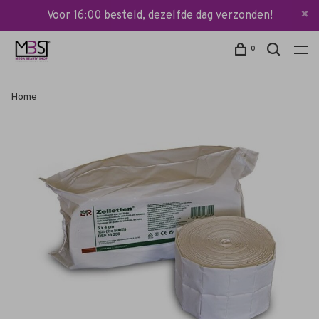
Voor 16:00 besteld, dezelfde dag verzonden!
0
Home