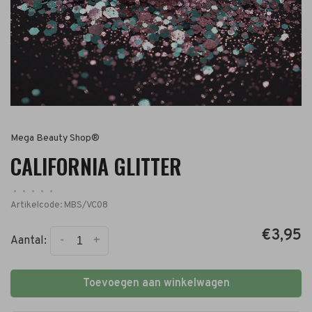
Mega Beauty Shop®
CALIFORNIA GLITTER
•
•
•
•
•
Artikelcode:
MBS/VC08
€3,95
-
+
Aantal:
Toevoegen aan winkelwagen