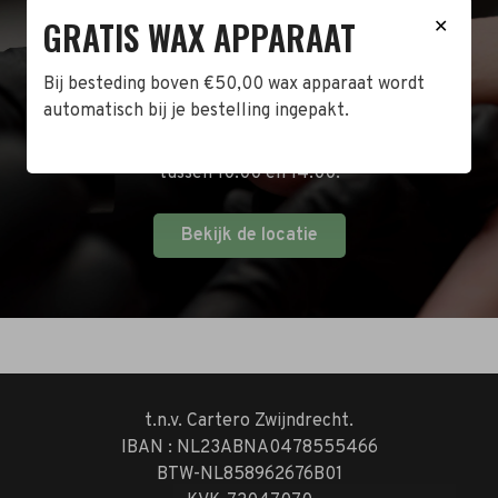
BEZOEK DE WINKEL!
GRATIS WAX APPARAAT
✕
Naast de online shop hebben wij ook een fysieke
Bij besteding boven €50,00 wax apparaat wordt
winkel in Zwijndrecht! Het adres is: Antoni van
automatisch bij je bestelling ingepakt.
Leeuwenhoekstraat 10. Kom op een doordeweekse
dag langs tussen 10:00 en 17:00 of op de zaterdag
tussen 10:00 en 14:00.
Bekijk de locatie
t.n.v. Cartero Zwijndrecht.
IBAN : NL23ABNA0478555466
BTW-NL858962676B01