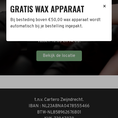
BEZOEK DE WINKEL!
GRATIS WAX APPARAAT
✕
Naast de online shop hebben wij ook een fysieke
Bij besteding boven €50,00 wax apparaat wordt
winkel in Zwijndrecht! Het adres is: Antoni van
automatisch bij je bestelling ingepakt.
Leeuwenhoekstraat 10. Kom op een doordeweekse
dag langs tussen 10:00 en 17:00 of op de zaterdag
tussen 10:00 en 14:00.
Bekijk de locatie
t.n.v. Cartero Zwijndrecht.
IBAN : NL23ABNA0478555466
BTW-NL858962676B01