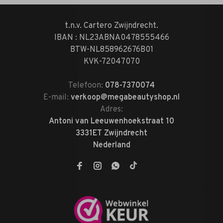
t.n.v. Cartero Zwijndrecht.
IBAN : NL23ABNA0478555466
BTW-NL858962676B01
KVK-72047070
Telefoon:
078-7370074
E-mail:
verkoop@megabeautyshop.nl
Adres:
Antoni van Leeuwenhoekstraat 10
3331ET Zwijndrecht
Nederland