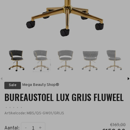
Mega Beauty Shop®
Sale
BUREAUSTOEL LUX GRIJS FLUWEEL
•
•
•
•
•
Artikelcode:
MBS/QS-GW01/GRIJS
€169,00
-
+
Aantal: