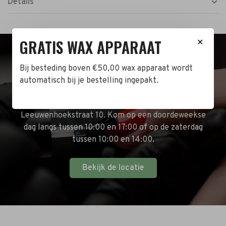
Details
GRATIS WAX APPARAAT
✕
BEZOEK DE WINKEL!
Bij besteding boven €50,00 wax apparaat wordt
automatisch bij je bestelling ingepakt.
Naast de online shop hebben wij ook een fysieke
winkel in Zwijndrecht! Het adres is: Antoni van
Leeuwenhoekstraat 10. Kom op een doordeweekse
dag langs tussen 10:00 en 17:00 of op de zaterdag
tussen 10:00 en 14:00.
Bekijk de locatie