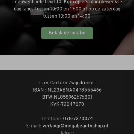
Leeuwenhoekstraat 10. Kom op een doordeweekse
dag langs tussen 10:00 en 17:00 of op de zaterdag
tussen 10:00 en 14:00.
Bekijk de locatie
t.n.v. Cartero Zwijndrecht.
IBAN : NL23ABNA0478555466
BTW-NL858962676B01
KVK-72047070
Telefoon:
078-7370074
E-mail:
verkoop@megabeautyshop.nl
Adres: