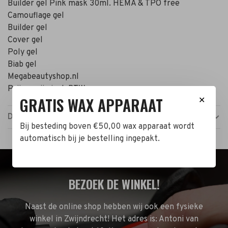
Builder gel Pink mask 30ml. HEMA & TPO free
Camouflage gel
Builder gel
Cover gel
Poly gel
Biab gel
Megabeautyshop.nl
Prijzen zijn incl. BTW
GRATIS WAX APPARAAT
✕
Details
Bij besteding boven €50,00 wax apparaat wordt
automatisch bij je bestelling ingepakt.
BEZOEK DE WINKEL!
Naast de online shop hebben wij ook een fysieke
winkel in Zwijndrecht! Het adres is: Antoni van