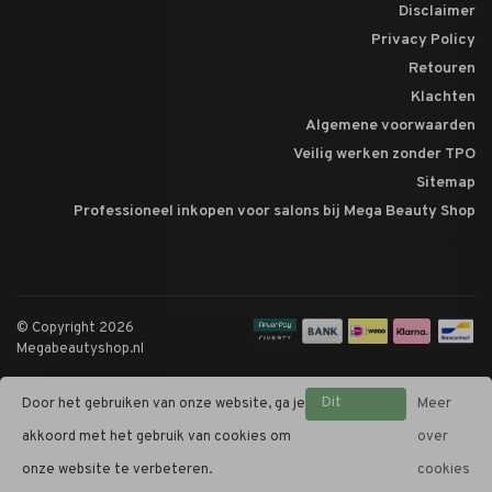
Disclaimer
Privacy Policy
Retouren
Klachten
Algemene voorwaarden
Veilig werken zonder TPO
Sitemap
Professioneel inkopen voor salons bij Mega Beauty Shop
© Copyright 2026
Megabeautyshop.nl
Dit
Door het gebruiken van onze website, ga je
Meer
bericht
akkoord met het gebruik van cookies om
over
verbergen
onze website te verbeteren.
cookies