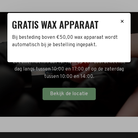
GRATIS WAX APPARAAT
✕
BEZOEK DE WINKEL!
Bij besteding boven €50,00 wax apparaat wordt
automatisch bij je bestelling ingepakt.
Naast de online shop hebben wij ook een fysieke
winkel in Zwijndrecht! Het adres is: Antoni van
Leeuwenhoekstraat 10. Kom op een doordeweekse
dag langs tussen 10:00 en 17:00 of op de zaterdag
tussen 10:00 en 14:00.
Bekijk de locatie