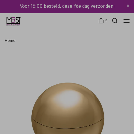
Voor 16:00 besteld, dezelfde dag verzonden!
0
Home