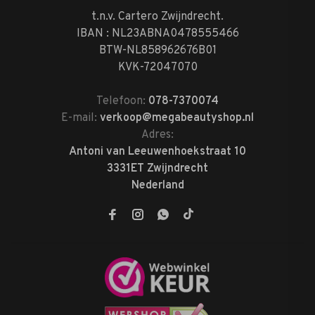
t.n.v. Cartero Zwijndrecht.
IBAN : NL23ABNA0478555466
BTW-NL858962676B01
KVK-72047070
Telefoon:
078-7370074
E-mail:
verkoop@megabeautyshop.nl
Adres:
Antoni van Leeuwenhoekstraat 10
3331ET Zwijndrecht
Nederland