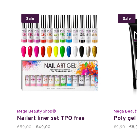
Sale
Sale
Mega Beauty Shop®
Mega Beaut
Nailart liner set TPO free
Poly gel
€59,00
€49,00
€9,90
€8,