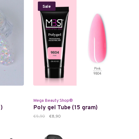
Sale
Mega Beauty Shop®
5)
Poly gel Tube (15 gram)
€9,90
€8,90