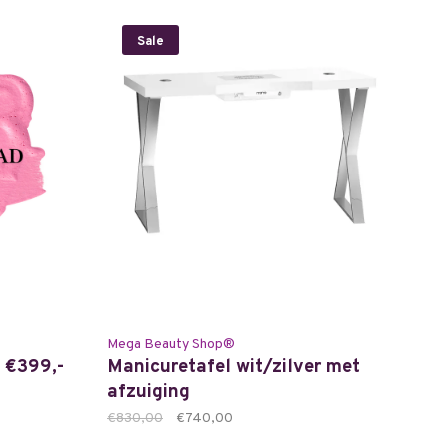
Sale
Mega Beauty Shop®
1 €399,-
Manicuretafel wit/zilver met
afzuiging
€830,00
€740,00