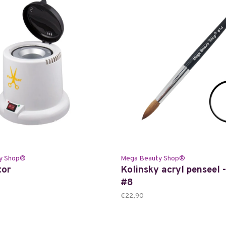
y Shop®
Mega Beauty Shop®
tor
Kolinsky acryl penseel 
#8
€22,90