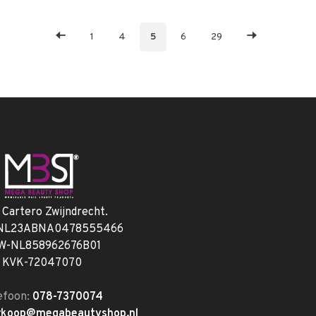
1
4
5
6
29
. Cartero Zwijndrecht.
 NL23ABNA0478555466
W-NL858962676B01
KVK-72047070
efoon:
078-7370074
rkoop@megabeautyshop.nl