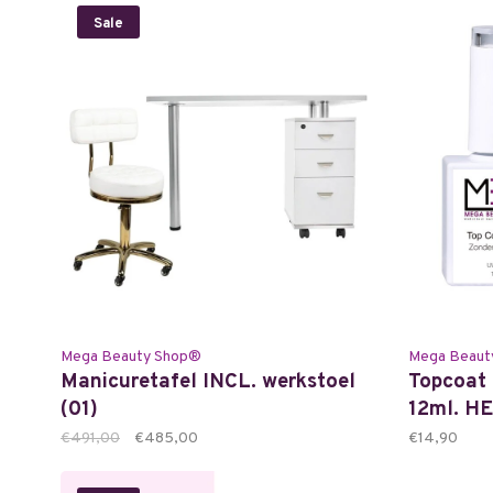
Sale
Mega Beauty Shop®
Mega Beaut
Manicuretafel INCL. werkstoel
Topcoat 
(01)
12ml. H
€491,00
€485,00
€14,90