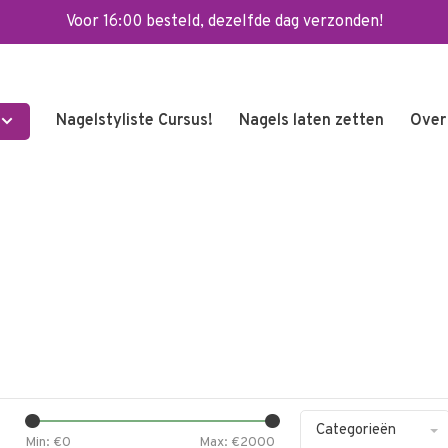
Voor 16:00 besteld, dezelfde dag verzonden!
Nagelstyliste Cursus!
Nagels laten zetten
Over
Categorieën
Min: €
0
Max: €
2000