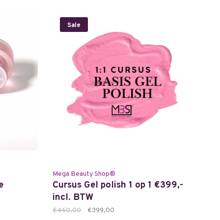
Sale
Mega Beauty Shop®
e
Cursus Gel polish 1 op 1 €399,-
incl. BTW
€460,00
€399,00