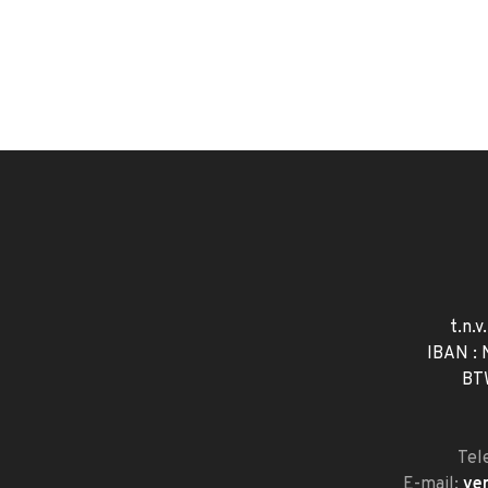
t.n.v
IBAN :
BT
Tel
E-mail:
ve