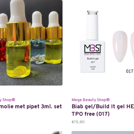
y Shop®
Mega Beauty Shop®
molie met pipet 3ml. set
Biab gel/Build It gel 
TPO free (017)
€15,90