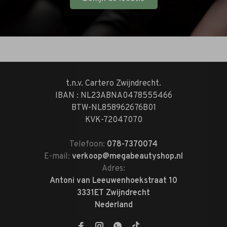
t.n.v. Cartero Zwijndrecht.
IBAN : NL23ABNA0478555466
BTW-NL858962676B01
KVK-72047070
Telefoon:
078-7370074
E-mail:
verkoop@megabeautyshop.nl
Adres:
Antoni van Leeuwenhoekstraat 10
3331ET Zwijndrecht
Nederland