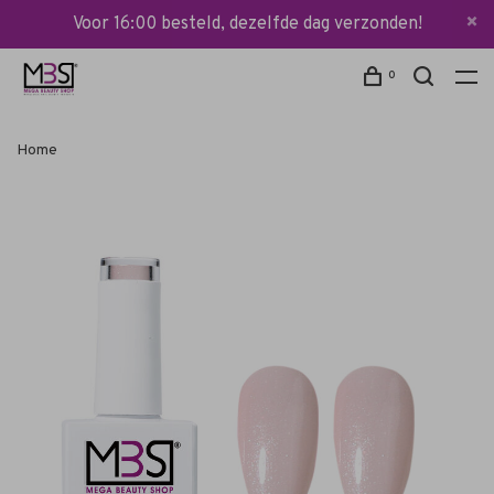
Voor 16:00 besteld, dezelfde dag verzonden!
0
Home