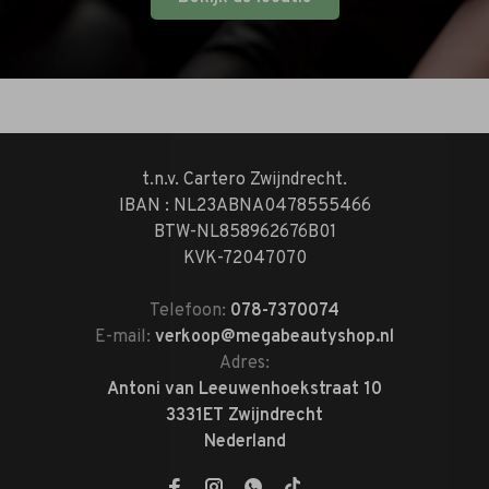
t.n.v. Cartero Zwijndrecht.
IBAN : NL23ABNA0478555466
BTW-NL858962676B01
KVK-72047070
Telefoon:
078-7370074
E-mail:
verkoop@megabeautyshop.nl
Adres:
Antoni van Leeuwenhoekstraat 10
3331ET Zwijndrecht
Nederland