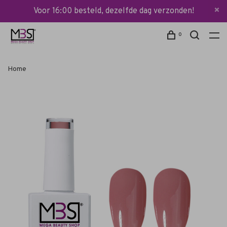
Voor 16:00 besteld, dezelfde dag verzonden!
0
Home