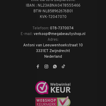
t.n.v. Cartero Zwijndrecht.
IBAN : NL23ABNA0478555466
BTW-NL858962676B01
KVK-72047070
Telefoon:
078-7370074
E-mail:
verkoop@megabeautyshop.nl
Adres:
Antoni van Leeuwenhoekstraat 10
3331ET Zwijndrecht
Nederland