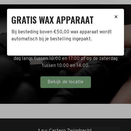
GRATIS WAX APPARAAT
✕
BEZOEK DE WINKEL!
Bij besteding boven €50,00 wax apparaat wordt
Naast de online shop hebben wij ook een fysieke
automatisch bij je bestelling ingepakt.
winkel in Zwijndrecht! Het adres is: Antoni van
Leeuwenhoekstraat 10. Kom op een doordeweekse
dag langs tussen 10:00 en 17:00 of op de zaterdag
tussen 10:00 en 14:00.
Bekijk de locatie