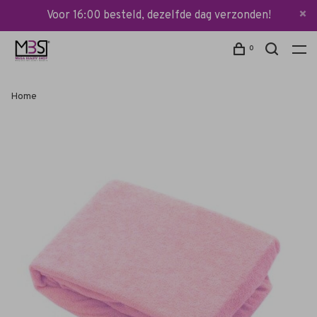
Voor 16:00 besteld, dezelfde dag verzonden!
0
Home