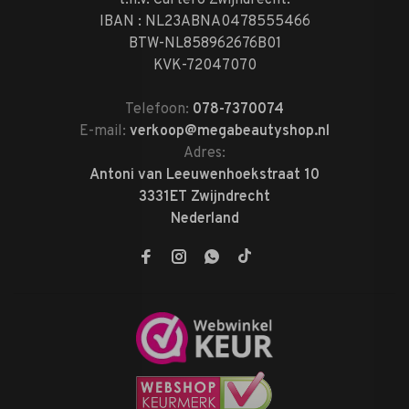
t.n.v. Cartero Zwijndrecht.
IBAN : NL23ABNA0478555466
BTW-NL858962676B01
KVK-72047070
Telefoon:
078-7370074
E-mail:
verkoop@megabeautyshop.nl
Adres:
Antoni van Leeuwenhoekstraat 10
3331ET Zwijndrecht
Nederland