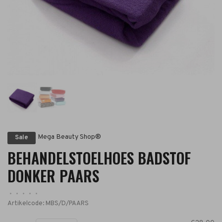
Mega Beauty Shop®
Sale
BEHANDELSTOELHOES BADSTOF
DONKER PAARS
•
•
•
•
•
Artikelcode:
MBS/D/PAARS