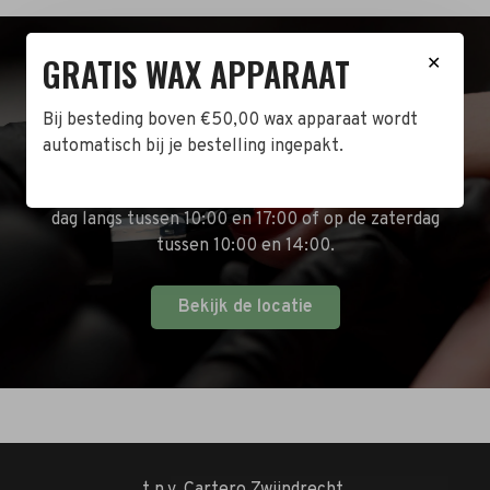
GRATIS WAX APPARAAT
✕
BEZOEK DE WINKEL!
Bij besteding boven €50,00 wax apparaat wordt
Naast de online shop hebben wij ook een fysieke
automatisch bij je bestelling ingepakt.
winkel in Zwijndrecht! Het adres is: Antoni van
Leeuwenhoekstraat 10. Kom op een doordeweekse
dag langs tussen 10:00 en 17:00 of op de zaterdag
tussen 10:00 en 14:00.
Bekijk de locatie