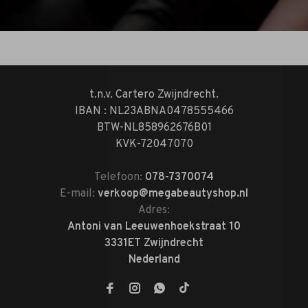
t.n.v. Cartero Zwijndrecht.
IBAN : NL23ABNA0478555466
BTW-NL858962676B01
KVK-72047070
Telefoon:
078-7370074
E-mail:
verkoop@megabeautyshop.nl
Adres:
Antoni van Leeuwenhoekstraat 10
3331ET Zwijndrecht
Nederland