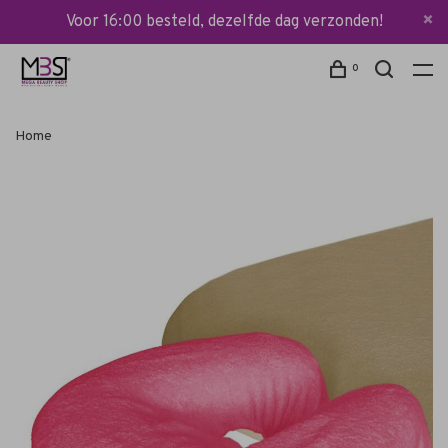
Voor 16:00 besteld, dezelfde dag verzonden!
0
Home