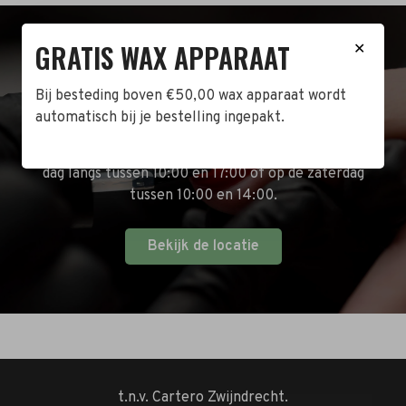
GRATIS WAX APPARAAT
✕
BEZOEK DE WINKEL!
Bij besteding boven €50,00 wax apparaat wordt
Naast de online shop hebben wij ook een fysieke
automatisch bij je bestelling ingepakt.
winkel in Zwijndrecht! Het adres is: Antoni van
Leeuwenhoekstraat 10. Kom op een doordeweekse
dag langs tussen 10:00 en 17:00 of op de zaterdag
tussen 10:00 en 14:00.
Bekijk de locatie
t.n.v. Cartero Zwijndrecht.