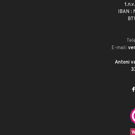
t.n.v
IBAN :
BT
Tel
E-mail:
ve
Antoni v
3