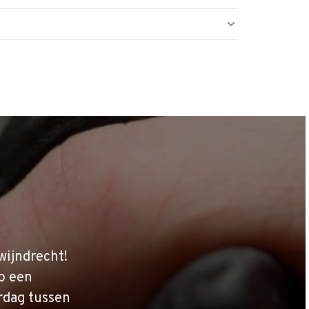
wijndrecht!
p een
rdag tussen