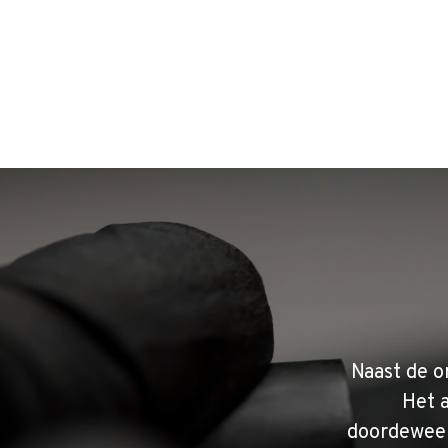
Naast de o
Het 
doordeweek