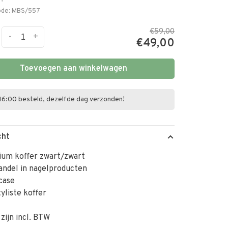
•
ode:
MBS/557
€59,00
-
+
€49,00
Toevoegen aan winkelwagen
16:00 besteld, dezelfde dag verzonden!
cht
ium koffer zwart/zwart
andel in nagelproducten
case
yliste koffer
 zijn incl. BTW