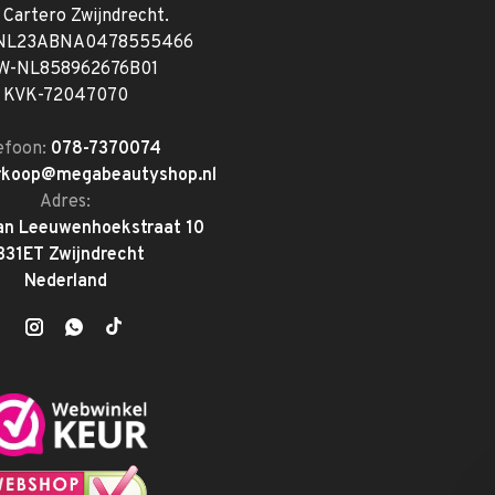
. Cartero Zwijndrecht.
 NL23ABNA0478555466
W-NL858962676B01
KVK-72047070
efoon:
078-7370074
rkoop@megabeautyshop.nl
Adres:
an Leeuwenhoekstraat 10
331ET Zwijndrecht
Nederland