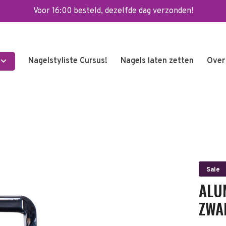
Voor 16:00 besteld, dezelfde dag verzonden!
Nagelstyliste Cursus!
Nagels laten zetten
Over
Sale
ALU
ZWA