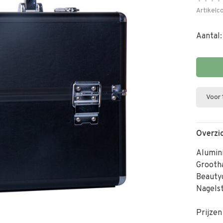
•
•
•
•
Artikelc
Aantal:
Voor 
Overzi
Alumin
Grooth
Beauty
Nagelst
Prijzen