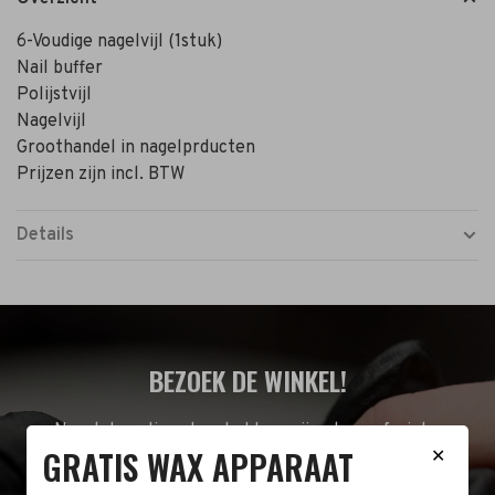
6-Voudige nagelvijl (1stuk)
Nail buffer
Polijstvijl
Nagelvijl
Groothandel in nagelprducten
Prijzen zijn incl. BTW
Details
BEZOEK DE WINKEL!
Naast de online shop hebben wij ook een fysieke
GRATIS WAX APPARAAT
✕
winkel in Zwijndrecht! Het adres is: Antoni van
Leeuwenhoekstraat 10. Kom op een doordeweekse