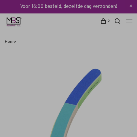
Voor 16:00 besteld, dezelfde dag verzonden!
0
Home