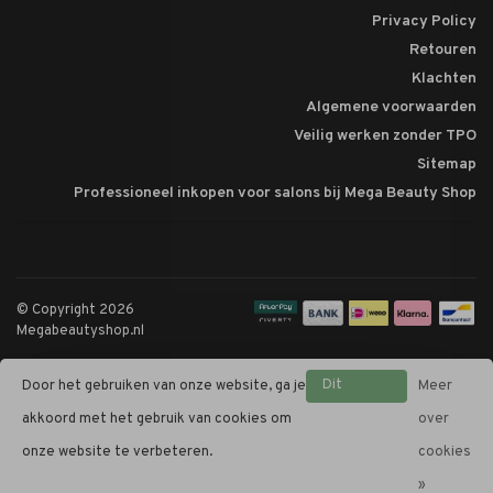
Privacy Policy
Retouren
Klachten
Algemene voorwaarden
Veilig werken zonder TPO
Sitemap
Professioneel inkopen voor salons bij Mega Beauty Shop
© Copyright 2026
Megabeautyshop.nl
Dit
Door het gebruiken van onze website, ga je
Meer
bericht
akkoord met het gebruik van cookies om
over
verbergen
onze website te verbeteren.
cookies
»